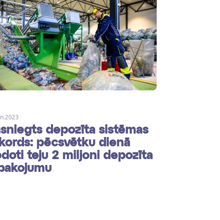
un.2023
sniegts depozīta sistēmas
kords: pēcsvētku dienā
doti teju 2 miljoni depozīta
pakojumu