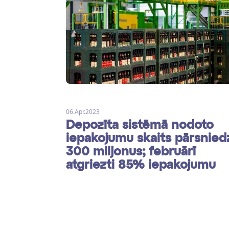
06.Apr.2023
Depozīta sistēmā nodoto
iepakojumu skaits pārsnied
300 miljonus; februārī
atgriezti 85% iepakojumu