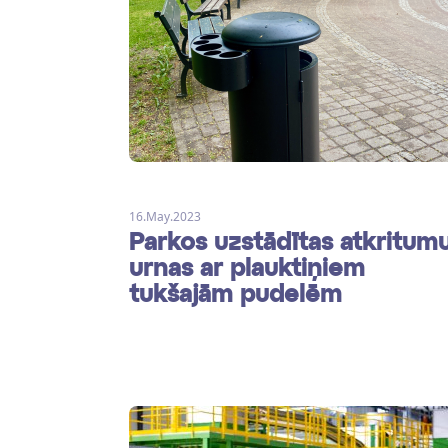
16.May.2023
Parkos uzstādītas atkritum
urnas ar plauktiņiem
tukšajām pudelēm