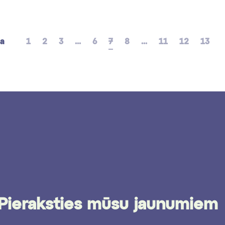
pa
1
2
3
...
6
7
8
...
11
12
13
Pieraksties mūsu jaunumiem