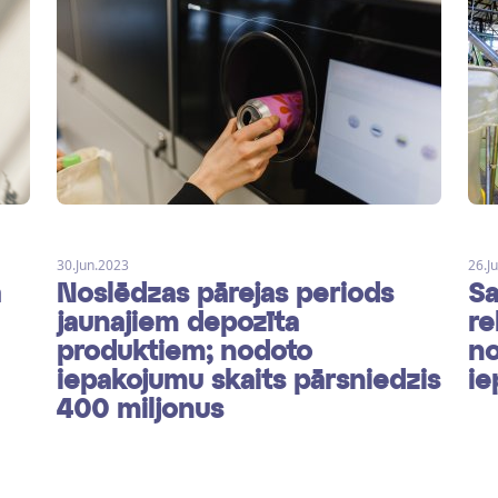
30.Jun.2023
26.J
a
Noslēdzas pārejas periods
Sa
jaunajiem depozīta
re
produktiem; nodoto
no
iepakojumu skaits pārsniedzis
ie
400 miljonus