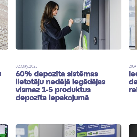
02.May.2023
20.A
u
60% depozīta sistēmas
Ie
lietotāju nedēļā iegādājas
de
vismaz 1-5 produktus
re
depozīta iepakojumā