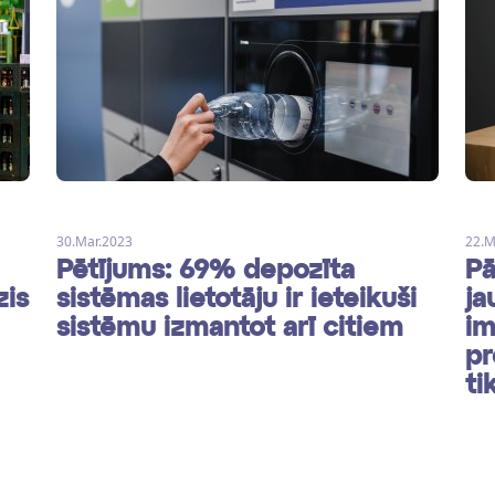
30.Mar.2023
22.M
Pētījums: 69% depozīta
Pā
zis
sistēmas lietotāju ir ieteikuši
ja
sistēmu izmantot arī citiem
im
pr
ti