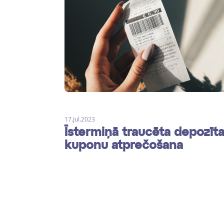
17.Jul.2023
Īstermiņā traucēta depozīt
kuponu atprečošana