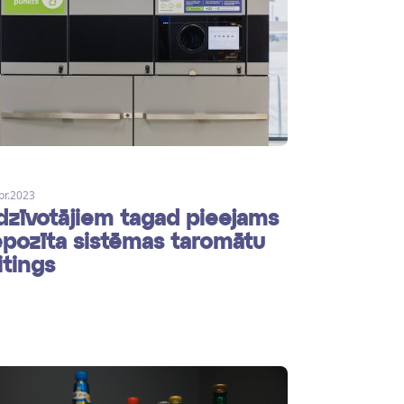
pr.2023
dzīvotājiem tagad pieejams
pozīta sistēmas taromātu
itings