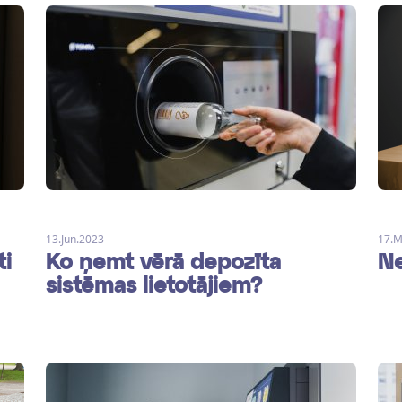
13.Jun.2023
17.M
ti
Ko ņemt vērā depozīta
Ne
sistēmas lietotājiem?