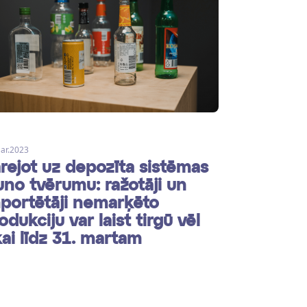
ar.2023
rejot uz depozīta sistēmas
uno tvērumu: ražotāji un
portētāji nemarķēto
odukciju var laist tirgū vēl
kai līdz 31. martam