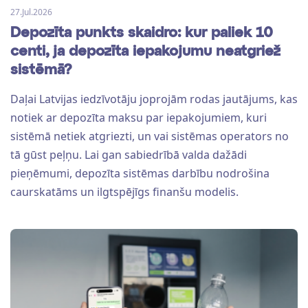
27.Jul.2026
Depozīta punkts skaidro: kur paliek 10
centi, ja depozīta iepakojumu neatgriež
sistēmā?
Daļai Latvijas iedzīvotāju joprojām rodas jautājums, kas
notiek ar depozīta maksu par iepakojumiem, kuri
sistēmā netiek atgriezti, un vai sistēmas operators no
tā gūst peļņu. Lai gan sabiedrībā valda dažādi
pieņēmumi, depozīta sistēmas darbību nodrošina
caurskatāms un ilgtspējīgs finanšu modelis.