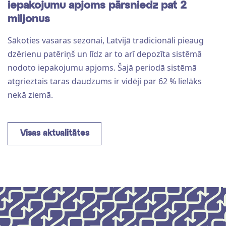
iepakojumu apjoms pārsniedz pat 2
miljonus
Sākoties vasaras sezonai, Latvijā tradicionāli pieaug
dzērienu patēriņš un līdz ar to arī depozīta sistēmā
nodoto iepakojumu apjoms. Šajā periodā sistēmā
atgrieztais taras daudzums ir vidēji par 62 % lielāks
nekā ziemā.
Visas aktualitātes