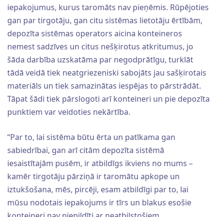
iepakojumus, kurus taromāts nav pieņēmis. Rūpējoties
gan par tirgotāju, gan citu sistēmas lietotāju ērtībām,
depozīta sistēmas operators aicina konteineros
nemest sadzīves un citus nešķirotus atkritumus, jo
šāda darbība uzskatāma par negodprātīgu, turklāt
tādā veidā tiek neatgriezeniski sabojāts jau sašķirotais
materiāls un tiek samazinātas iespējas to pārstrādāt.
Tāpat šādi tiek pārslogoti arī konteineri un pie depozīta
punktiem var veidoties nekārtība.
“Par to, lai sistēma būtu ērta un patīkama gan
sabiedrībai, gan arī citām depozīta sistēmā
iesaistītajām pusēm, ir atbildīgs ikviens no mums –
kamēr tirgotāju pārziņā ir taromātu apkope un
iztukšošana, mēs, pircēji, esam atbildīgi par to, lai
mūsu nodotais iepakojums ir tīrs un blakus esošie
konteineri nav piepildīti ar neatbilstošiem