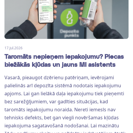
17.Jul.2026
Taromāts nepieņem iepakojumu? Piecas
biežākās kļūdas un jauns MI asistents
Vasarā, pieaugot dzērienu patēriņam, ievērojami
palielinās arī depozīta sistēmā nodotais iepakojumu
apjoms. Lai gan lielākā daļa iepakojumu tiek pieņemti
bez sarežģījumiem, var gadīties situācijas, kad
taromāts iepakojumu noraida. Nereti iemesls nav
tehnisks defekts, bet gan viegli novēršamas kļūdas
iepakojuma sagatavošanā nodošanai. Lai mazinātu