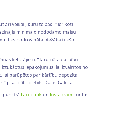
ī veikali, kuru telpās ir ierīkoti
samazinājis minimālo nododamo maisu
iem tiks nodrošināta biežāka tukšo
istēmas lietotājiem. “Taromāta darbību
bā iztukšotus iepakojumus, lai izvairītos no
, lai parūpētos par kārtību depozīta
i salocīt,” piebilst Gatis Galejs.
ta punkts”
Facebook
un
Instagram
kontos.