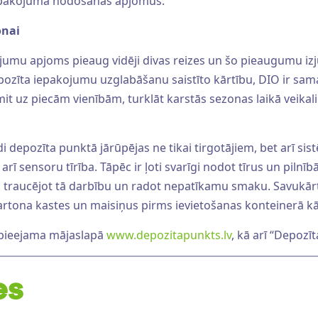
iepakojuma nodošanas apjomus.
onai
 apjoms pieaug vidēji divas reizes un šo pieaugumu izjūt ar
 depozīta iepakojumu uzglabāšanu saistīto kārtību, DIO ir 
it uz piecām vienībām, turklāt karstās sezonas laikā veikal
di depozīta punktā jārūpējas ne tikai tirgotājiem, bet arī s
 arī sensoru tīrība. Tāpēc ir ļoti svarīgi nodot tīrus un pilnī
di traucējot tā darbību un radot nepatīkamu smaku. Savukārt
rtona kastes un maisiņus pirms ievietošanas konteinerā kārtīg
 pieejama mājaslapā
www.depozitapunkts.lv
, kā arī “Depozī
es