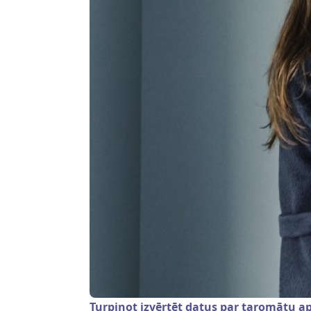
Turpinot izvērtēt datus par taromātu ap