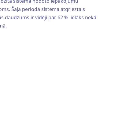
ozīta sistēmā nodoto iepakojumu
oms. Šajā periodā sistēmā atgrieztais
as daudzums ir vidēji par 62 % lielāks nekā
mā.