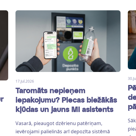
30.J
17.Jul.2026
Pē
Taromāts nepieņem
de
ur
iepakojumu? Piecas biežākās
pā
kļūdas un jauns MI asistents
Sāk
Vasarā, pieaugot dzērienu patēriņam,
pie
ievērojami palielinās arī depozīta sistēmā