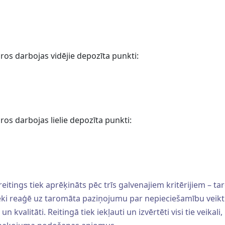
uros darbojas vidējie depozīta punkti:
uros darbojas lielie depozīta punkti:
eitings tiek aprēķināts pēc trīs galvenajiem kritērijiem –
eki reaģē uz taromāta paziņojumu par nepieciešamību veikt t
kvalitāti. Reitingā tiek iekļauti un izvērtēti visi tie veikal