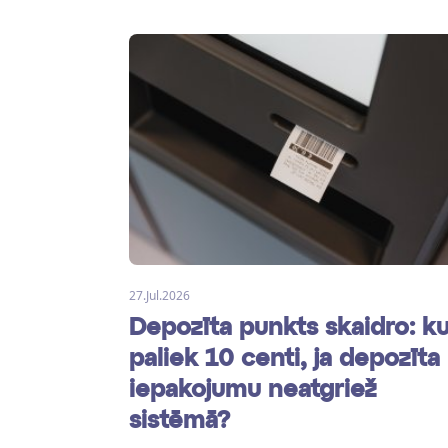
27.Jul.2026
Depozīta punkts skaidro: k
paliek 10 centi, ja depozīta
iepakojumu neatgriež
sistēmā?