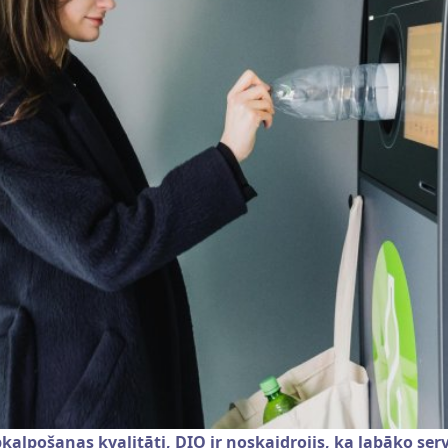
kalpošanas kvalitāti, DIO ir noskaidrojis, ka labāko ser