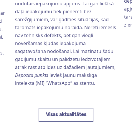
dep
nodotais iepakojumu apjoms. Lai gan lielākā
apj
daļa iepakojumu tiek pieņemti bez
par
tar
sarežģījumiem, var gadīties situācijas, kad
i,
zie
taromāts iepakojumu noraida. Nereti iemesls
u.
nav tehnisks defekts, bet gan viegli
i,
novēršamas kļūdas iepakojuma
sagatavošanā nodošanai. Lai mazinātu šādu
s.
gadījumu skaitu un palīdzētu iedzīvotājiem
ātrāk rast atbildes uz dažādiem jautājumiem,
Depozīta punkts
ievieš jaunu mākslīgā
intelekta (MI) “WhatsApp” asistentu.
Visas aktualitātes