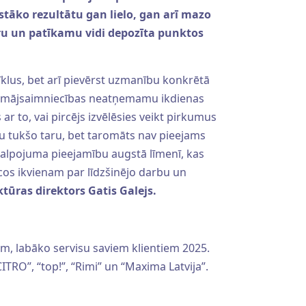
gstāko rezultātu gan lielo, gan arī mazo
īru un patīkamu vidi depozīta punktos
tīklus, bet arī pievērst uzmanību konkrētā
as mājsaimniecības neatņemamu ikdienas
s ar to, vai pircējs izvēlēsies veikt pirkumus
otu tukšo taru, bet taromāts nav pieejams
pakalpojuma pieejamību augstā līmenī, kas
icos ikvienam par līdzšinējo darbu un
ūras direktors Gatis Galejs.
m, labāko servisu saviem klientiem 2025.
CITRO”, “top!”, “Rimi” un “Maxima Latvija”.