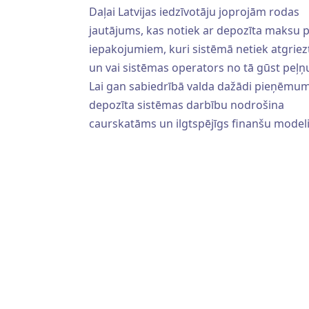
Daļai Latvijas iedzīvotāju joprojām rodas
jautājums, kas notiek ar depozīta maksu 
iepakojumiem, kuri sistēmā netiek atgriezt
un vai sistēmas operators no tā gūst peļņ
Lai gan sabiedrībā valda dažādi pieņēmum
depozīta sistēmas darbību nodrošina
caurskatāms un ilgtspējīgs finanšu modeli