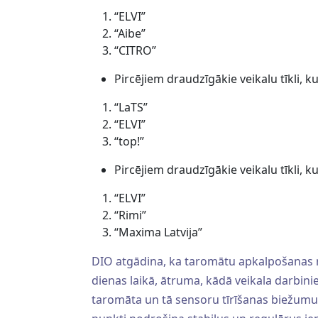
“ELVI”
“Aibe”
“CITRO”
Pircējiem draudzīgākie veikalu tīkli, k
“LaTS”
“ELVI”
“top!”
Pircējiem draudzīgākie veikalu tīkli, k
“ELVI”
“Rimi”
“Maxima Latvija”
DIO atgādina, ka taromātu apkalpošanas r
dienas laikā, ātruma, kādā veikala darbini
taromāta un tā sensoru tīrīšanas biežumu un 