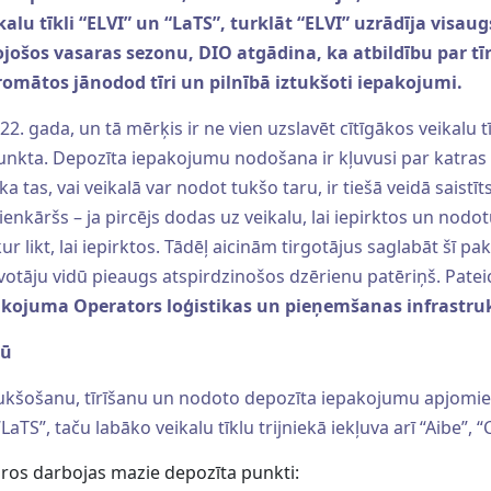
alu tīkli “ELVI” un “LaTS”, turklāt “ELVI” uzrādīja visau
ojošos vasaras sezonu, DIO atgādina, ka atbildību par t
romātos jānodod tīri un pilnībā iztukšoti iepakojumi.
2. gada, un tā mērķis ir ne vien uzslavēt cītīgākos veikalu 
punkta. Depozīta iepakojumu nodošana ir kļuvusi par katr
ka tas, vai veikalā var nodot tukšo taru, ir tiešā veidā saistīt
enkāršs – ja pircējs dodas uz veikalu, lai iepirktos un nod
ur likt, lai iepirktos. Tādēļ aicinām tirgotājus saglabāt šī 
īvotāju vidū pieaugs atspirdzinošos dzērienu patēriņš. Pate
kojuma Operators loģistikas un pieņemšanas infrastrukt
dū
ztukšošanu, tīrīšanu un nodoto depozīta iepakojumu apjomie
LaTS”, taču labāko veikalu tīklu trijniekā iekļuva arī “Aibe”, “
kuros darbojas mazie depozīta punkti: