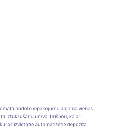
 taromātā nodoto iepakojumu apjoma vienas
ā iztukšošanu un/vai tīrīšanu, kā arī
i, kuros izvietotie automatizētie depozīta