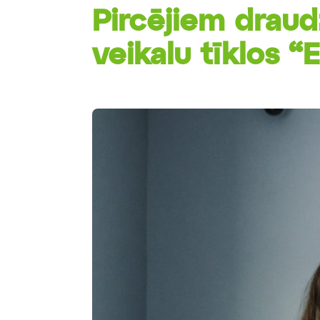
Pircējiem draud
veikalu tīklos “