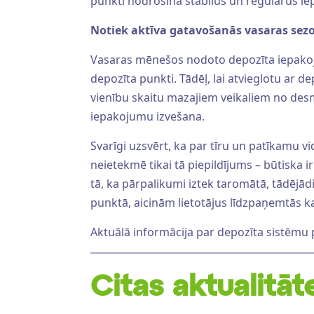
punkti nodrošina stabilus un regulārus 
Notiek aktīva gatavošanās vasaras sez
Vasaras mēnešos nodoto depozīta iepakojumu
depozīta punkti. Tādēļ, lai atvieglotu ar
vienību skaitu mazajiem veikaliem no desm
iepakojumu izvešana.
Svarīgi uzsvērt, ka par tīru un patīkamu vi
neietekmē tikai tā piepildījums – būtiska ir
tā, ka pārpalikumi iztek taromātā, tādējā
punktā, aicinām lietotājus līdzpaņemtās ka
Aktuālā informācija par depozīta sistēmu
Citas aktualitāt