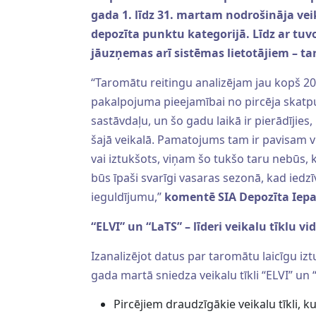
gada 1. līdz 31. martam nodrošināja veik
depozīta punktu kategorijā. Līdz ar tuv
jāuzņemas arī sistēmas lietotājiem – ta
“Taromātu reitingu analizējam jau kopš 202
pakalpojuma pieejamībai no pircēja skat
sastāvdaļu, un šo gadu laikā ir pierādījies, 
šajā veikalā. Pamatojums tam ir pavisam vi
vai iztukšots, viņam šo tukšo taru nebūs, k
būs īpaši svarīgi vasaras sezonā, kad iedz
ieguldījumu,”
komentē SIA Depozīta Iepa
“ELVI” un “LaTS” – līderi veikalu tīklu vi
Izanalizējot datus par taromātu laicīgu i
gada martā sniedza veikalu tīkli “ELVI” un “
Pircējiem draudzīgākie veikalu tīkli, 