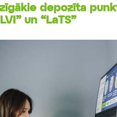
zīgākie depozīta punk
ELVI” un “LaTS”