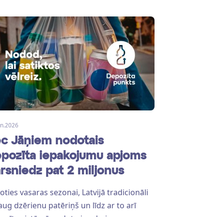
un.2026
c Jāņiem nodotais
pozīta iepakojumu apjoms
rsniedz pat 2 miljonus
oties vasaras sezonai, Latvijā tradicionāli
aug dzērienu patēriņš un līdz ar to arī