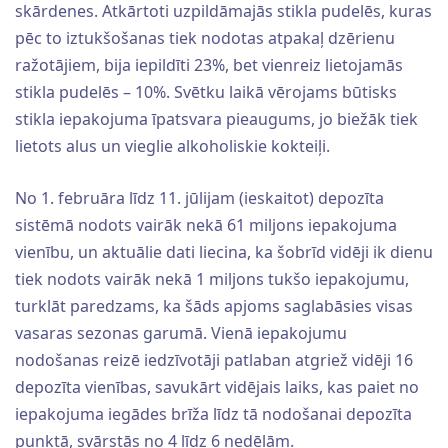
skārdenes. Atkārtoti uzpildāmajās stikla pudelēs, kuras
pēc to iztukšošanas tiek nodotas atpakaļ dzērienu
ražotājiem, bija iepildīti 23%, bet vienreiz lietojamās
stikla pudelēs – 10%. Svētku laikā vērojams būtisks
stikla iepakojuma īpatsvara pieaugums, jo biežāk tiek
lietots alus un vieglie alkoholiskie kokteiļi.
No 1. februāra līdz 11. jūlijam (ieskaitot) depozīta
sistēmā nodots vairāk nekā 61 miljons iepakojuma
vienību, un aktuālie dati liecina, ka šobrīd vidēji ik dienu
tiek nodots vairāk nekā 1 miljons tukšo iepakojumu,
turklāt paredzams, ka šāds apjoms saglabāsies visas
vasaras sezonas garumā. Vienā iepakojumu
nodošanas reizē iedzīvotāji patlaban atgriež vidēji 16
depozīta vienības, savukārt vidējais laiks, kas paiet no
iepakojuma iegādes brīža līdz tā nodošanai depozīta
punktā, svārstās no 4 līdz 6 nedēļām.