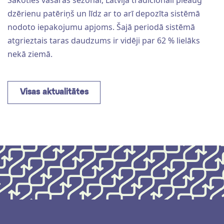
dzērienu patēriņš un līdz ar to arī depozīta sistēmā
nodoto iepakojumu apjoms. Šajā periodā sistēmā
atgrieztais taras daudzums ir vidēji par 62 % lielāks
nekā ziemā.
Visas aktualitātes