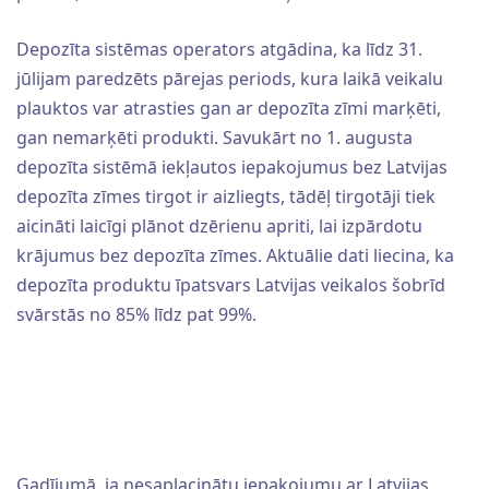
Depozīta sistēmas operators atgādina, ka līdz 31.
jūlijam paredzēts pārejas periods, kura laikā veikalu
plauktos var atrasties gan ar depozīta zīmi marķēti,
gan nemarķēti produkti. Savukārt no 1. augusta
depozīta sistēmā iekļautos iepakojumus bez Latvijas
depozīta zīmes tirgot ir aizliegts, tādēļ tirgotāji tiek
aicināti laicīgi plānot dzērienu apriti, lai izpārdotu
krājumus bez depozīta zīmes. Aktuālie dati liecina, ka
depozīta produktu īpatsvars Latvijas veikalos šobrīd
svārstās no 85% līdz pat 99%.
Gadījumā, ja nesaplacinātu iepakojumu ar Latvijas