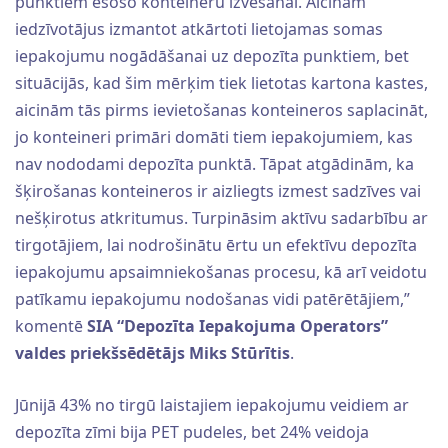
punktiem esošo konteineru izvešanai. Aicinām
iedzīvotājus izmantot atkārtoti lietojamas somas
iepakojumu nogādāšanai uz depozīta punktiem, bet
situācijās, kad šim mērķim tiek lietotas kartona kastes,
aicinām tās pirms ievietošanas konteineros saplacināt,
jo konteineri primāri domāti tiem iepakojumiem, kas
nav nododami depozīta punktā. Tāpat atgādinām, ka
šķirošanas konteineros ir aizliegts izmest sadzīves vai
nešķirotus atkritumus. ​​Turpināsim aktīvu sadarbību ar
tirgotājiem, lai nodrošinātu ērtu un efektīvu depozīta
iepakojumu apsaimniekošanas procesu, kā arī veidotu
patīkamu iepakojumu nodošanas vidi patērētājiem,”
komentē
SIA “Depozīta Iepakojuma Operators”
valdes priekšsēdētājs Miks Stūrītis
.
Jūnijā 43% no tirgū laistajiem iepakojumu veidiem ar
depozīta zīmi bija PET pudeles, bet 24% veidoja