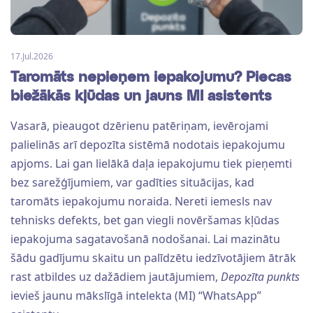
17.Jul.2026
Taromāts nepieņem iepakojumu? Piecas
biežākās kļūdas un jauns MI asistents
Vasarā, pieaugot dzērienu patēriņam, ievērojami
palielinās arī depozīta sistēmā nodotais iepakojumu
apjoms. Lai gan lielākā daļa iepakojumu tiek pieņemti
bez sarežģījumiem, var gadīties situācijas, kad
taromāts iepakojumu noraida. Nereti iemesls nav
tehnisks defekts, bet gan viegli novēršamas kļūdas
iepakojuma sagatavošanā nodošanai. Lai mazinātu
šādu gadījumu skaitu un palīdzētu iedzīvotājiem ātrāk
rast atbildes uz dažādiem jautājumiem,
Depozīta punkts
ievieš jaunu mākslīgā intelekta (MI) “WhatsApp”