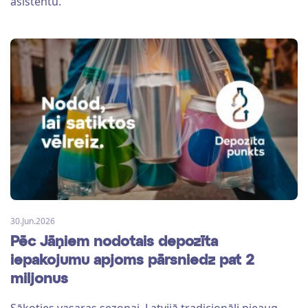
asistentu.
30.Jun.2026
Pēc Jāņiem nodotais depozīta
iepakojumu apjoms pārsniedz pat 2
miljonus
Sākoties vasaras sezonai, Latvijā tradicionāli pieaug