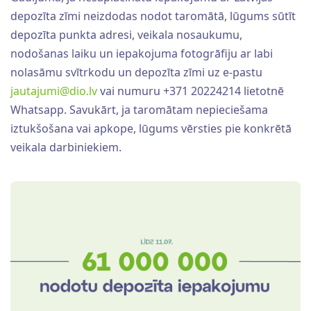
depozīta zīmi neizdodas nodot taromātā, lūgums sūtīt
depozīta punkta adresi, veikala nosaukumu,
nodošanas laiku un iepakojuma fotogrāfiju ar labi
nolasāmu svītrkodu un depozīta zīmi uz e-pastu
jautajumi@dio.lv
vai numuru +371 20224214 lietotnē
Whatsapp. Savukārt, ja taromātam nepieciešama
iztukšošana vai apkope, lūgums vērsties pie konkrētā
veikala darbiniekiem.