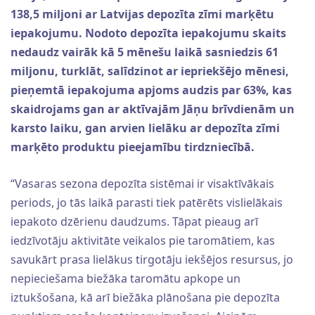
138,5 miljoni ar Latvijas depozīta zīmi marķētu
iepakojumu. Nodoto depozīta iepakojumu skaits
nedaudz vairāk kā 5 mēnešu laikā sasniedzis 61
miljonu, turklāt, salīdzinot ar iepriekšējo mēnesi,
pieņemtā iepakojuma apjoms audzis par 63%, kas
skaidrojams gan ar aktīvajām Jāņu brīvdienām un
karsto laiku, gan arvien lielāku ar depozīta zīmi
marķēto produktu pieejamību tirdzniecībā.
“Vasaras sezona depozīta sistēmai ir visaktīvākais
periods, jo tās laikā parasti tiek patērēts vislielākais
iepakoto dzērienu daudzums. Tāpat pieaug arī
iedzīvotāju aktivitāte veikalos pie taromātiem, kas
savukārt prasa lielākus tirgotāju iekšējos resursus, jo
nepieciešama biežāka taromātu apkope un
iztukšošana, kā arī biežāka plānošana pie depozīta