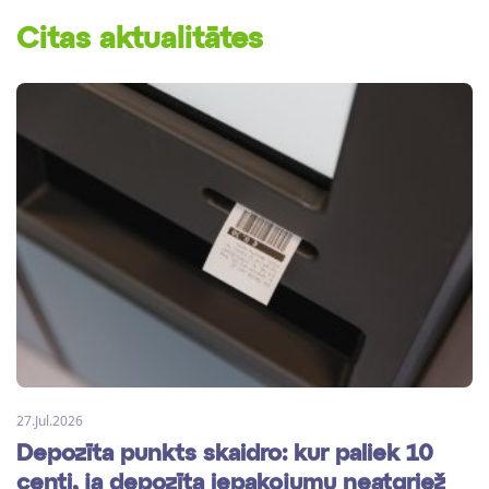
Citas aktualitātes
27.Jul.2026
Depozīta punkts skaidro: kur paliek 10
centi, ja depozīta iepakojumu neatgriež