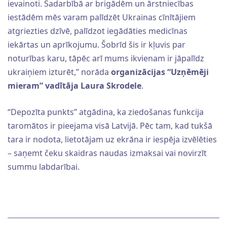
ievainoti. Sadarbībā ar brigādēm un ārstniecības
iestādēm mēs varam palīdzēt Ukrainas cīnītājiem
atgriezties dzīvē, palīdzot iegādāties medicīnas
iekārtas un aprīkojumu. Šobrīd šis ir kļuvis par
noturības karu, tāpēc arī mums ikvienam ir jāpalīdz
ukraiņiem izturēt,” norāda
organizācijas
“Uzņēmēji
mieram” vadītāja Laura Skrodele
.
“Depozīta punkts” atgādina, ka ziedošanas funkcija
taromātos ir pieejama visā Latvijā. Pēc tam, kad tukšā
tara ir nodota, lietotājam uz ekrāna ir iespēja izvēlēties
– saņemt čeku skaidras naudas izmaksai vai novirzīt
summu labdarībai.