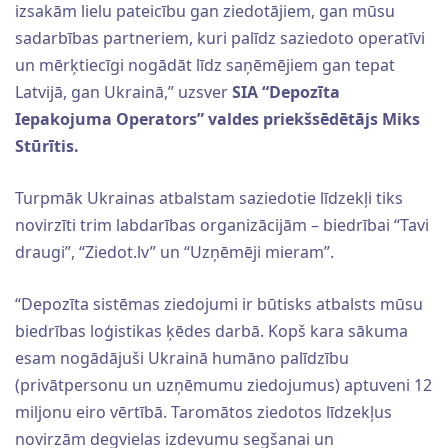
izsakām lielu pateicību gan ziedotājiem, gan mūsu
sadarbības partneriem, kuri palīdz saziedoto operatīvi
un mērķtiecīgi nogādāt līdz saņēmējiem gan tepat
Latvijā, gan Ukrainā,” uzsver
SIA “Depozīta
Iepakojuma Operators” valdes priekšsēdētājs Miks
Stūrītis.
Turpmāk Ukrainas atbalstam saziedotie līdzekļi tiks
novirzīti trim labdarības organizācijām – biedrībai “Tavi
draugi”, “Ziedot.lv” un “Uzņēmēji mieram”.
“Depozīta sistēmas ziedojumi ir būtisks atbalsts mūsu
biedrības loģistikas ķēdes darbā. Kopš kara sākuma
esam nogādājuši Ukrainā humāno palīdzību
(privātpersonu un uzņēmumu ziedojumus) aptuveni 12
miljonu eiro vērtībā. Taromātos ziedotos līdzekļus
novirzām degvielas izdevumu segšanai un