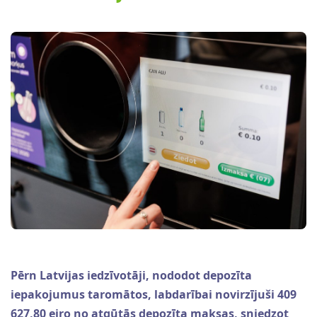
Pērn Latvijas iedzīvotāji, nododot depozīta
iepakojumus taromātos, labdarībai novirzījuši 409
627,80 eiro no atgūtās depozīta maksas, sniedzot