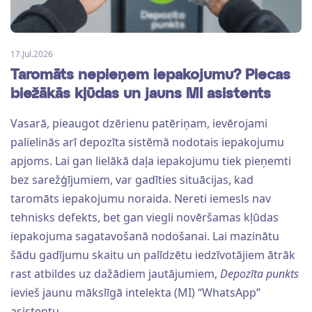
17.Jul.2026
Taromāts nepieņem iepakojumu? Piecas
biežākās kļūdas un jauns MI asistents
Vasarā, pieaugot dzērienu patēriņam, ievērojami
palielinās arī depozīta sistēmā nodotais iepakojumu
apjoms. Lai gan lielākā daļa iepakojumu tiek pieņemti
bez sarežģījumiem, var gadīties situācijas, kad
taromāts iepakojumu noraida. Nereti iemesls nav
tehnisks defekts, bet gan viegli novēršamas kļūdas
iepakojuma sagatavošanā nodošanai. Lai mazinātu
šādu gadījumu skaitu un palīdzētu iedzīvotājiem ātrāk
rast atbildes uz dažādiem jautājumiem,
Depozīta punkts
ievieš jaunu mākslīgā intelekta (MI) “WhatsApp”
asistentu.