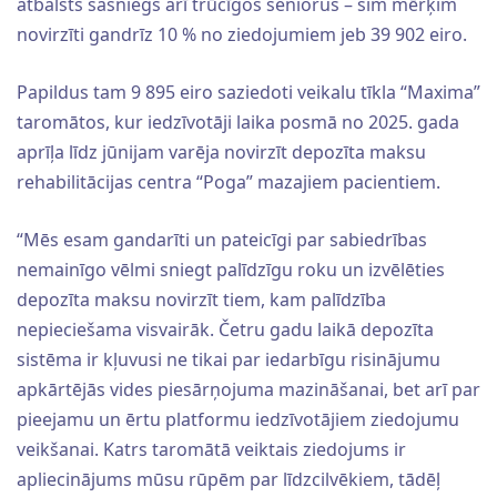
atbalsts sasniegs arī trūcīgos seniorus – šim mērķim
novirzīti gandrīz 10 % no ziedojumiem jeb 39 902 eiro.
Papildus tam 9 895 eiro saziedoti veikalu tīkla “Maxima”
taromātos, kur iedzīvotāji laika posmā no 2025. gada
aprīļa līdz jūnijam varēja novirzīt depozīta maksu
rehabilitācijas centra “Poga” mazajiem pacientiem.
“Mēs esam gandarīti un pateicīgi par sabiedrības
nemainīgo vēlmi sniegt palīdzīgu roku un izvēlēties
depozīta maksu novirzīt tiem, kam palīdzība
nepieciešama visvairāk. Četru gadu laikā depozīta
sistēma ir kļuvusi ne tikai par iedarbīgu risinājumu
apkārtējās vides piesārņojuma mazināšanai, bet arī par
pieejamu un ērtu platformu iedzīvotājiem ziedojumu
veikšanai. Katrs taromātā veiktais ziedojums ir
apliecinājums mūsu rūpēm par līdzcilvēkiem, tādēļ