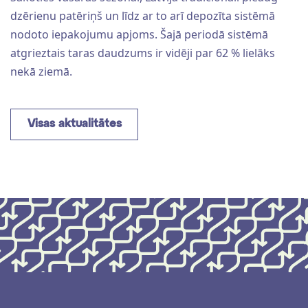
dzērienu patēriņš un līdz ar to arī depozīta sistēmā
nodoto iepakojumu apjoms. Šajā periodā sistēmā
atgrieztais taras daudzums ir vidēji par 62 % lielāks
nekā ziemā.
Visas aktualitātes