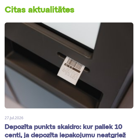
Citas aktualitātes
27.Jul.2026
Depozīta punkts skaidro: kur paliek 10
centi, ja depozīta iepakojumu neatgriež