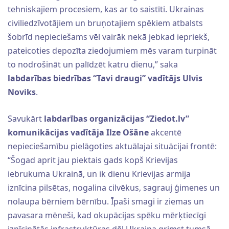
tehniskajiem procesiem, kas ar to saistīti. Ukrainas
civiliedzīvotājiem un bruņotajiem spēkiem atbalsts
šobrīd nepieciešams vēl vairāk nekā jebkad iepriekš,
pateicoties depozīta ziedojumiem mēs varam turpināt
to nodrošināt un palīdzēt katru dienu,” saka
labdarības biedrības “Tavi draugi” vadītājs Ulvis
Noviks
.
Savukārt
labdarības organizācijas “Ziedot.lv”
komunikācijas vadītāja Ilze Ošāne
akcentē
nepieciešamību pielāgoties aktuālajai situācijai frontē:
“Šogad aprit jau piektais gads kopš Krievijas
iebrukuma Ukrainā, un ik dienu Krievijas armija
iznīcina pilsētas, nogalina cilvēkus, sagrauj ģimenes un
nolaupa bērniem bērnību. Īpaši smagi ir ziemas un
pavasara mēneši, kad okupācijas spēku mērķtiecīgi
iznīcinātās infrastruktūras dēļ Ukraina grimst tumsā