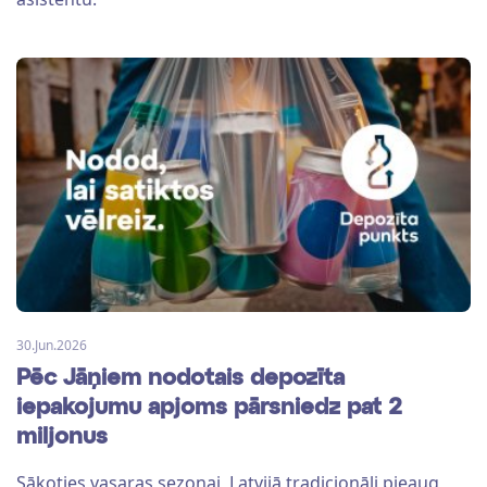
30.Jun.2026
Pēc Jāņiem nodotais depozīta
iepakojumu apjoms pārsniedz pat 2
miljonus
Sākoties vasaras sezonai, Latvijā tradicionāli pieaug