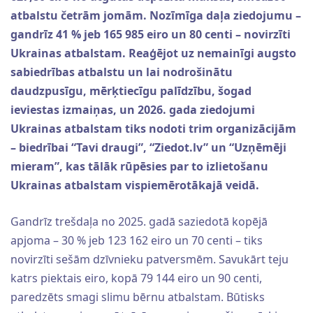
atbalstu četrām jomām. Nozīmīga daļa ziedojumu –
gandrīz 41 % jeb 165 985 eiro un 80 centi – novirzīti
Ukrainas atbalstam. Reaģējot uz nemainīgi augsto
sabiedrības atbalstu un lai nodrošinātu
daudzpusīgu, mērķtiecīgu palīdzību, šogad
ieviestas izmaiņas, un 2026. gada ziedojumi
Ukrainas atbalstam tiks nodoti trim organizācijām
– biedrībai “Tavi draugi”, “Ziedot.lv” un “Uzņēmēji
mieram”, kas tālāk rūpēsies par to izlietošanu
Ukrainas atbalstam vispiemērotākajā veidā.
Gandrīz trešdaļa no 2025. gadā saziedotā kopējā
apjoma – 30 % jeb 123 162 eiro un 70 centi – tiks
novirzīti sešām dzīvnieku patversmēm. Savukārt teju
katrs piektais eiro, kopā 79 144 eiro un 90 centi,
paredzēts smagi slimu bērnu atbalstam. Būtisks