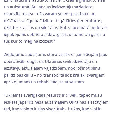
un aukstumā. Ar Latvijas iedzīvotāju saziedoto
depozīta maksu mēs varam sniegt praktisku un
dzīvībai svarīgu palīdzību – iegādāties ģeneratorus,
uzlādes stacijas un sildītājus. Katrs taromātā nodotais
iepakojums šobrīd palīdz atgriezt siltumu un gaismu
tur, kur to mēģina izdzēst.”
Ziedojumu sadalījums starp vairāk organizācijām ļaus
operatīvāk reaģēt uz Ukrainas civiliedzīvotāju un
aizstāvju aktuālajām vajadzībām, nodrošinot pilnu
palīdzības ciklu – no transporta līdz kritiski svarīgam
aprīkojumam un rehabilitācijas atbalstam.
“Ukrainas svarīgākais resurss ir cilvēki, tāpēc mūsu
ieskatā jāpalīdz nesalaužamajiem Ukrainas aizstāvjiem
tad, kad viņiem klājas visgrūtāk – brīžos, kad viņi ir