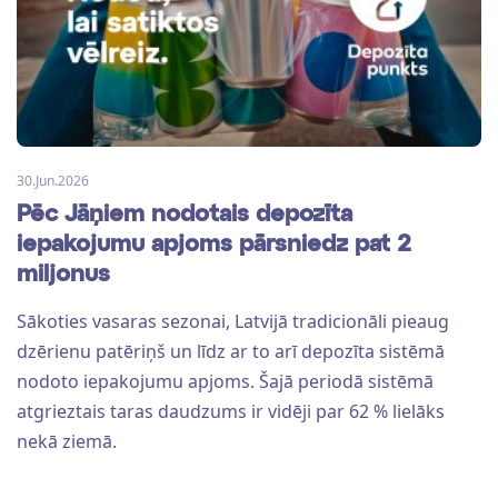
30.Jun.2026
Pēc Jāņiem nodotais depozīta
iepakojumu apjoms pārsniedz pat 2
miljonus
Sākoties vasaras sezonai, Latvijā tradicionāli pieaug
dzērienu patēriņš un līdz ar to arī depozīta sistēmā
nodoto iepakojumu apjoms. Šajā periodā sistēmā
atgrieztais taras daudzums ir vidēji par 62 % lielāks
nekā ziemā.