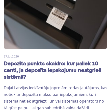
27.Jul.2026
Depozīta punkts skaidro: kur paliek 10
centi, ja depozīta iepakojumu neatgriež
sistēmā?
Daļai Latvijas iedzīvotāju joprojām rodas jautājums, kas
notiek ar depozīta maksu par iepakojumiem, kuri
sistēmā netiek atgriezti, un vai sistēmas operators no
tā gūst peļņu. Lai gan sabiedrībā valda dažādi