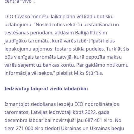
centra “Vivo”.
DIO tuvāko mēnešu laikā plāno vēl kādu būtisku
uzlabojumu. “Noslēdzoties iekārtu uzstādīšanai un
testēšanas periodam, atklāsim Baltijā līdz šim
jaudīgāko taromātu, kurā varēs izbērt īpaši lielus
iepakojumu apjomus, tostarp stikla pudeles. Turklāt šis
būs vienīgais taromāts Latvijā, kurā depozīta maksu
varēs saņemt uz bankas kontu. Par gaidāmo notikumu
informācija vēl sekos,” piebilst Miks Stūrītis.
Iedzīvotāji labprāt ziedo labdarībai
Izmantojot ziedošanas iespēju DIO nodrošinātajos
taromātos, Latvijas iedzīvotāji kopš 2022. gada
decembra labdarībai novirzījuši jau 687 401 eiro. No
tiem 271 000 eiro ziedoti Ukrainas un Ukrainas bēgļu