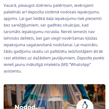
Vasarā, pieaugot dzērienu patēriņam, ievērojami
palielinās arī depozīta sistēmā nodotais iepakojumu
apjoms. Lai gan lielākā daļa iepakojumu tiek pieņemti
bez sarežģījumiem, var gadīties situācijas, kad
taromāts iepakojumu noraida. Nereti iemesls nav
tehnisks defekts, bet gan viegli novēršamas kļūdas
iepakojuma sagatavošanā nodošanai. Lai mazinātu
šādu gadījumu skaitu un palīdzētu iedzīvotājiem ātrāk
rast atbildes uz dažādiem jautājumiem,
Depozīta punkts
ievieš jaunu mākslīgā intelekta (MI) “WhatsApp”
asistentu.