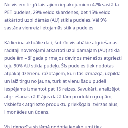
No visiem tirgū laistajiem iepakojumiem 47% sastāda
PET pudeles, 29% veido skārdenes, bet 15% veido
atkārtoti uzpildāmās (AU) stikla pudeles. Vēl 9%
sastāda vienreiz lietojamās stikla pudeles.
Kā liecina aktuālie dati, šobrīd vislabākie atgriešanas
rādītāji novērojami atkārtoti uzpildāmajām (AU) stikla
pudelēm – šī gada pirmajos deviņos mēnešos atgriezti
teju 90% AU stikla pudeļu. Šīs pudeles tiek nodotas
atpakaļ dzērienu ražotājiem, kuri tās izmazgā, uzpilda
un laiž tirgū no jauna, turklāt vienu šādu pudeli
iespējams izmantot pat 15 reizes. Savukārt, analizējot
atgriešanas rādītājus dažādām produktu grupām,
visbiežāk atgriezto produktu priekšgalā izvirzās alus,
limonādes un ūdens.
Visi depozīta sistēmā nodotie iepakojumi tiek