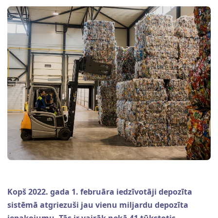
Kopš 2022. gada 1. februāra iedzīvotāji depozīta
sistēmā atgriezuši jau vienu miljardu depozīta
iepakojumu. Tās ir vairāk nekā 41 tūkstotis