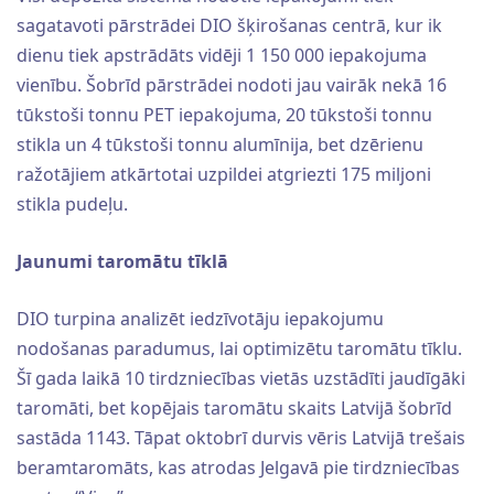
sagatavoti pārstrādei DIO šķirošanas centrā, kur ik
dienu tiek apstrādāts vidēji 1 150 000 iepakojuma
vienību. Šobrīd pārstrādei nodoti jau vairāk nekā 16
tūkstoši tonnu PET iepakojuma, 20 tūkstoši tonnu
stikla un 4 tūkstoši tonnu alumīnija, bet dzērienu
ražotājiem atkārtotai uzpildei atgriezti 175 miljoni
stikla pudeļu.
Jaunumi taromātu tīklā
DIO turpina analizēt iedzīvotāju iepakojumu
nodošanas paradumus, lai optimizētu taromātu tīklu.
Šī gada laikā 10 tirdzniecības vietās uzstādīti jaudīgāki
taromāti, bet kopējais taromātu skaits Latvijā šobrīd
sastāda 1143. Tāpat oktobrī durvis vēris Latvijā trešais
beramtaromāts, kas atrodas Jelgavā pie tirdzniecības