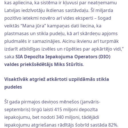
kas apliecina, ka sistēma ir kļuvusi par neatņemamu
Latvijas iedzīvotāju ikdienas sastāvdaļu. Šī miljarda
pozitīvo ietekmi novēro arī vides eksperti – šogad
veiktās “Mana jūra” kampaņas dati liecina, ka
plastmasas un stikla pudeļu, kā arī skārdeņu apjoms
pludmalēs ir samazinājies. Aicinu ikvienu arī turpmāk
izdarīt atbildīgas izvēles un rūpēties par apkārtējo vidi,”
saka
SIA Depozīta Iepakojuma Operators (DIO)
valdes priekšsēdētājs Miks Stūrītis
.
Visaktīvāk atgriež atkārtoti uzpildāmās stikla
pudeles
Šī gada pirmajos deviņos mēnešos (janvāris-
septembris) tirgū laisti 415 miljoni depozīta
iepakojumu, bet nodoti 340 miljoni, tādējādi
iepakojumu atgriešanas rādītājs šobrīd sastāda 82%.