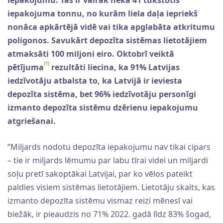
iepakojuma tonnu, no kurām liela daļa iepriekš
nonāca apkārtējā vidē vai tika apglabāta atkritumu
poligonos. Savukārt depozīta sistēmas lietotājiem
atmaksāti 100 miljoni eiro. Oktobrī veiktā
[1]
pētījuma
rezultāti liecina, ka 91% Latvijas
iedzīvotāju atbalsta to, ka Latvijā ir ieviesta
depozīta sistēma, bet 96% iedzīvotāju personīgi
izmanto depozīta sistēmu dzērienu iepakojumu
atgriešanai.
“Miljards nodotu depozīta iepakojumu nav tikai cipars
– tie ir miljards lēmumu par labu tīrai videi un miljardi
soļu pretī sakoptākai Latvijai, par ko vēlos pateikt
paldies visiem sistēmas lietotājiem. Lietotāju skaits, kas
izmanto depozīta sistēmu vismaz reizi mēnesī vai
biežāk, ir pieaudzis no 71% 2022. gadā līdz 83% šogad,