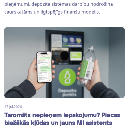
pieņēmumi, depozīta sistēmas darbību nodrošina
caurskatāms un ilgtspējīgs finanšu modelis.
17.Jul.2026
Taromāts nepieņem iepakojumu? Piecas
biežākās kļūdas un jauns MI asistents