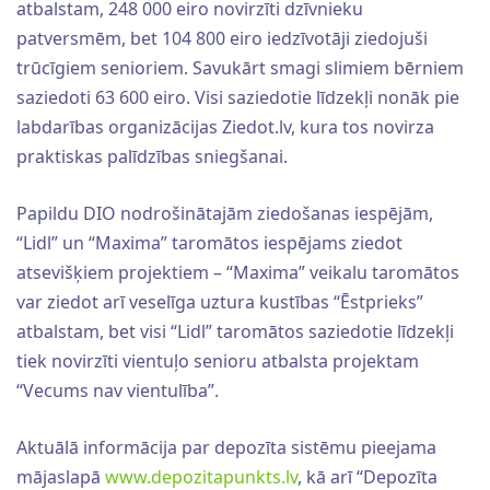
atbalstam, 248 000 eiro novirzīti dzīvnieku
patversmēm, bet 104 800 eiro iedzīvotāji ziedojuši
trūcīgiem senioriem. Savukārt smagi slimiem bērniem
saziedoti 63 600 eiro. Visi saziedotie līdzekļi nonāk pie
labdarības organizācijas Ziedot.lv, kura tos novirza
praktiskas palīdzības sniegšanai.
Papildu DIO nodrošinātajām ziedošanas iespējām,
“Lidl” un “Maxima” taromātos iespējams ziedot
atsevišķiem projektiem – “Maxima” veikalu taromātos
var ziedot arī veselīga uztura kustības “Ēstprieks”
atbalstam, bet visi “Lidl” taromātos saziedotie līdzekļi
tiek novirzīti vientuļo senioru atbalsta projektam
“Vecums nav vientulība”.
Aktuālā informācija par depozīta sistēmu pieejama
mājaslapā
www.depozitapunkts.lv
, kā arī “Depozīta