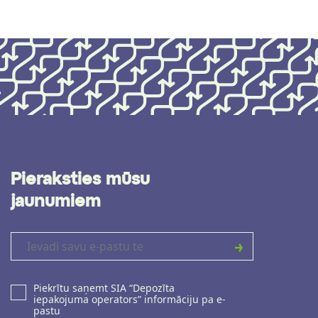
Pieraksties mūsu
jaunumiem
Piekrītu saņemt SIA “Depozīta
iepakojuma operators” informāciju pa e-
pastu