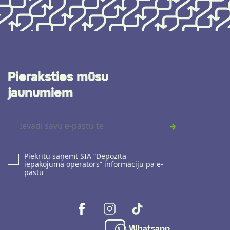
Pieraksties mūsu
jaunumiem
Piekrītu saņemt SIA “Depozīta
iepakojuma operators” informāciju pa e-
pastu
Whatsapp